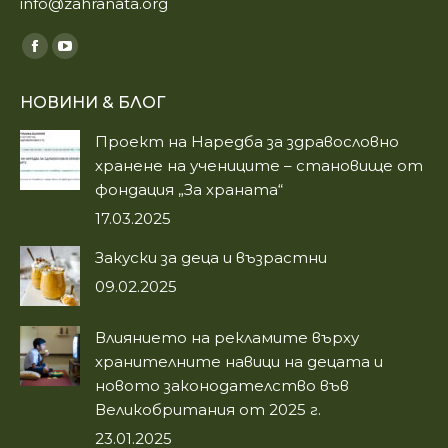
info@zahranata.org
Find us on:
Facebook
YouTube
page
page
НОВИНИ & БЛОГ
opens
opens
in
in
Проект на Наредба за здравословно
new
new
хранене на учениците – становище от
window
window
фондация „За храната“
17.03.2025
Закуски за деца и възрастни
09.02.2025
Влиянието на рекламите върху
хранителните навици на децата и
новото законодателство във
Великобритания от 2025 г.
23.01.2025