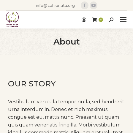
Facebook
YouTube
info@zahranata.org
page
page
opens
opens
Search:
0
in
in
new
new
About
window
window
You are here:
OUR STORY
Vestibulum vehicula tempor nulla, sed hendrerit
urna interdum in. Donec et nibh maximus,
congue est eu, mattis nunc. Praesent ut quam
quis quam venenatis fringilla. Morbi vestibulum
id tellus commodo mattis. Aliquam erat volutpat.