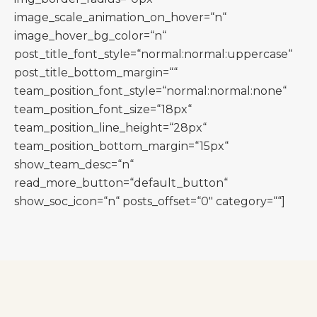
image_scale_animation_on_hover=“n“
image_hover_bg_color=“n“
post_title_font_style=“normal:normal:uppercase“
post_title_bottom_margin=““
team_position_font_style=“normal:normal:none“
team_position_font_size=“18px“
team_position_line_height=“28px“
team_position_bottom_margin=“15px“
show_team_desc=“n“
read_more_button=“default_button“
show_soc_icon=“n“ posts_offset=“0″ category=““]