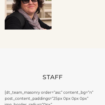
STAFF
[dt_team_masonry order=“asc“ content_bg=“n“
post_content_paddings=“25px 0px 0px 0px“
img_border_radius=“0px“