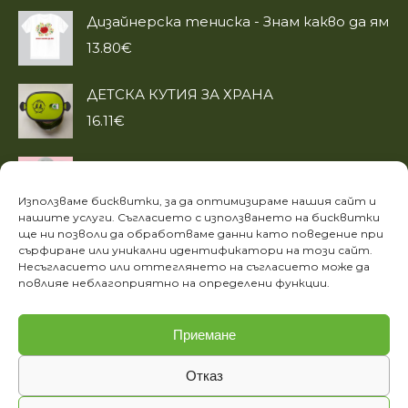
Дизайнерска тениска - Знам какво да ям
13.80
€
ДЕТСКА КУТИЯ ЗА ХРАНА
16.11
€
Корпоративно събитие за деца -
“Изкуство в чиния”
Използваме бисквитки, за да оптимизираме нашия сайт и
434.60
€
нашите услуги. Съгласието с използването на бисквитки
ще ни позволи да обработваме данни като поведение при
сърфиране или уникални идентификатори на този сайт.
ИНФОРМАЦИЯ
Несъгласието или оттеглянето на съгласието може да
повлияе неблагоприятно на определени функции.
Лични данни
Етичен кодекс на фондация „За храната“
Приемане
Отказ