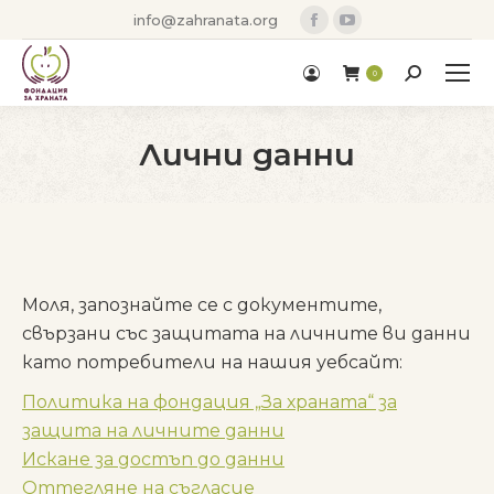
Facebook
YouTube
info@zahranata.org
page
page
opens
opens
Search:
0
in
in
new
new
Лични данни
window
window
You are here:
Моля, запознайте се с документите,
свързани със защитата на личните ви данни
като потребители на нашия уебсайт:
Политика на фондация „За храната“ за
защита на личните данни
Искане за достъп до данни
Оттегляне на съгласие