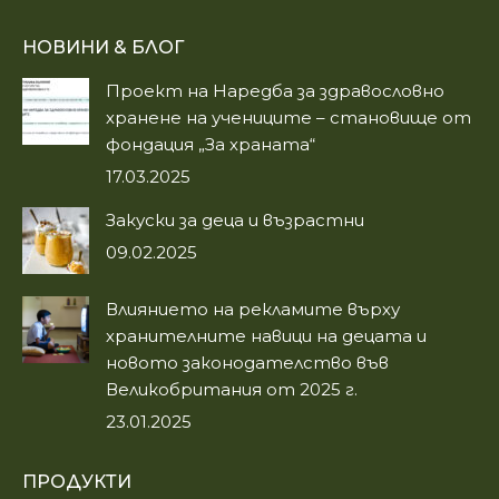
page
page
НОВИНИ & БЛОГ
opens
opens
in
in
Проект на Наредба за здравословно
new
new
хранене на учениците – становище от
window
window
фондация „За храната“
17.03.2025
Закуски за деца и възрастни
09.02.2025
Влиянието на рекламите върху
хранителните навици на децата и
новото законодателство във
Великобритания от 2025 г.
23.01.2025
ПРОДУКТИ