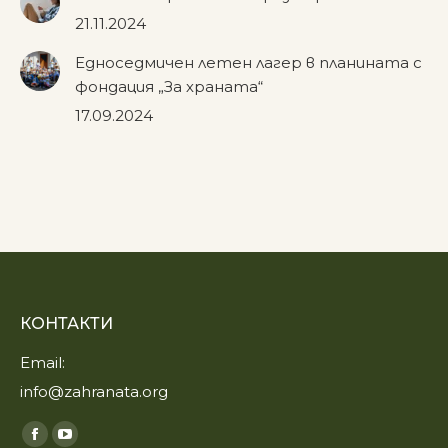
21.11.2024
Едноседмичен летен лагер в планината с
фондация „За храната“
17.09.2024
КОНТАКТИ
Email:
info@zahranata.org
Find us on:
Facebook
YouTube