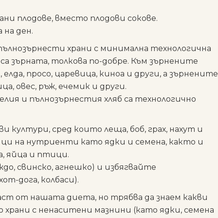
ани плодове, вместо плодови сокове.
 на ден.
пълнозърнести храни с минимална технологична
са зърната, толкова по-добре. Към зърнените
елда, просо, царевица, киноа и други, а зърнените
а, овес, ръж, ечемик и други.
елия и пълнозърнестия хляб са технологично
ви култури,
сред които леща, боб, грах, нахут и
ици на нутриенти като
ядки и семена
, както и
, яйца и птици.
до, свинско, агнешко) и избягвайте
от-дога, колбаси).
аст от нашата диета, но трябва да знаем какви
 храни с ненаситени мазнини (като ядки, семена