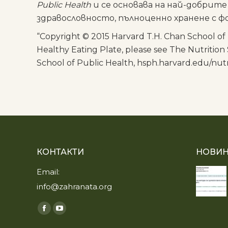
Public Health
и се основава на най-добрит
здравословносто, пълноценно хранене с ф
“Copyright © 2015 Harvard T.H. Chan School of 
Healthy Eating Plate, please see The Nutrition
School of Public Health, hsph.harvard.edu/nutr
КОНТАКТИ
НОВИН
Email:
info@zahranata.org
Find us on:
Facebook
YouTube
page
page