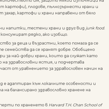
 количеството им, защото някои източници на
т картофи), плодове, пълнозърнести храни и
т захар, картофи и храни направени от бяло
рни напитки, тестени храни и друг вид
junk food
.
е консумират рядко, ако изобщо.
ство за деца и възрастни, което помага да се
е семейства да се хранят добре. Обобщено
ри за най-добри храни, които да служат като
 на здравословни ястия, и подчертава
аст от уравнението за здравословен начин на
рд е адаптиран към локалните особености и
а на балансирано здравословно хранене на
сперти по храненето в
Harvard T.H. Chan School of