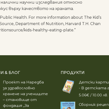
е налични научни изследвания относно
окус върху качеството на храната.
Public Health. For more information about The Kid’s
 Source, Department of Nutrition, Harvard T.H. Chan
itionsource/kids-healthy-eating-plate.”
И & БЛОГ
ПРОДУКТИ
Проект на Наредба
Детски карти 
за здравословно
- В детската 
хранене на учениците
5.06
€
/ 10.00 лв.
– становище от
Сборник рецеп
фондация „За