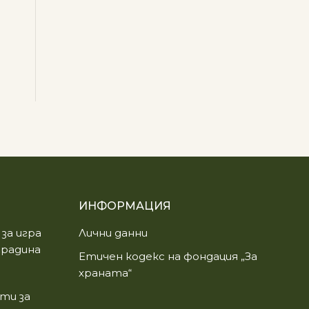
ИНФОРМАЦИЯ
за игра
Лични данни
градина
Етичен кодекс на фондация „За
храната“
ти за