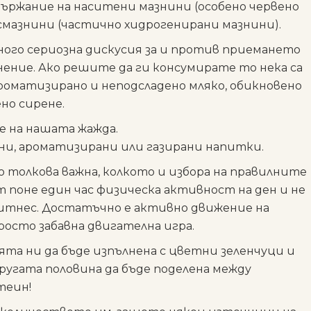
ъдържание на наситени мазнини (особено червено
смазнини (частично хидрогенирани мазнини).
ого сериозна дискусия за и против приемането
ение. Ако решите да ги консумирате то нека са
роматизирано и неподсладено мляко, обикновено
но сирене.
е на нашата жажда.
ени, ароматизирани или газирани напитки.
о толкова важна, колкото и избора на правилните
 поне един час физическа активност на ден и не
фитнес. Достатъчно е активно движение на
росто забавна двигателна игра.
ята ни да бъде изпълнена с цветни зеленчуци и
другата половина да бъде поделена между
теин!