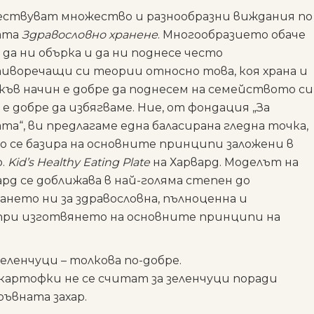
ствуват множество и разнообразни виждания по
ата
Здравословно хранене
. Многообразието обаче
 да ни обърка и да ни поднесе често
иворечащи си теории относно това, коя храна и
акъв начин е добре да поднесем на семейството си
 е добре да избягваме. Ние, от фондация „За
та“, ви предлагаме една баласирана гледна точка,
о се базира на основните принципи заложени в
р.
Kid’s Healthy Eating Plate
на Харвард. Моделът на
ард се доближава в най-голяма степен до
ането ни за здравословна, пълноценна и
а при изготвянето на основните принципи на
зеленчуци
– толкова по-добре.
картофки не се считат за зеленчуци поради
ъвната захар.