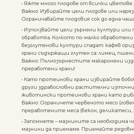
• Яжте много
плодове от всички цветове.
Важно
: Избирайте цели плодове или наряз
Ограничавайте плодовия сок до една чаша
• Използвайте
цели зърнени култури
или 
обработка. Колкото по-малко обработени 
безглутенови култури спадат: кафяв ориз, 
храни съдържащи глутен са: лимец, пшениц
Важно
: Пълнозърнестите макаронени изд
преработени храни!
• Като
протеинови храни избирайте бобо
други здравословни растителни източн
животински протеинови храни като риба
Важно
: Ограничете червеното месо (говеж
преработените меса (бекон, деликатеси, х
• Запомнете –
мазнините
са необходима ч
мазнини да приемаме. Приемайте редовно