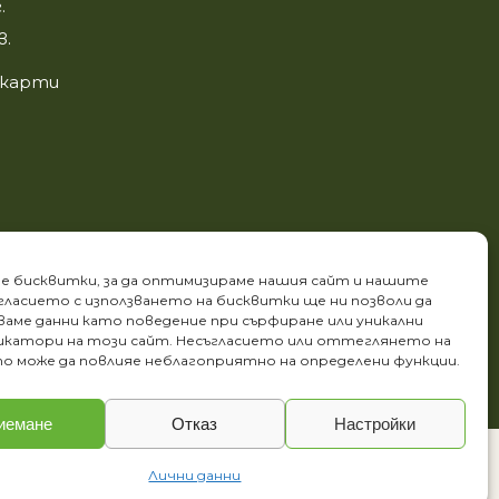
.
в.
 карти
е бисквитки, за да оптимизираме нашия сайт и нашите
ъгласието с използването на бисквитки ще ни позволи да
аме данни като поведение при сърфиране или уникални
катори на този сайт. Несъгласието или оттеглянето на
о може да повлияе неблагоприятно на определени функции.
иемане
Отказ
Настройки
powered by
ivexto
Лични данни