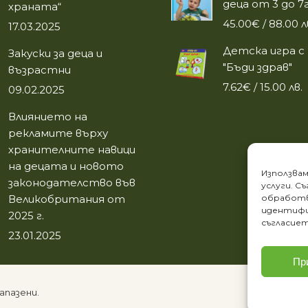
деца от 3 до 7г
храната“
45.00
€
/ 88.00 л
17.03.2025
Детска игра с
Закуски за деца и
"Бъди здрав"
възрастни
7.62
€
/ 15.00 лв.
09.02.2025
Влиянието на
рекламите върху
хранителните навици
на децата и новото
Използвам
законодателство във
услуги. С
Великобритания от
обработв
идентифи
2025 г.
съгласиет
23.01.2025
Пр
апазени.