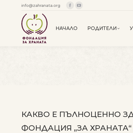
info@zahranata.org
Facebook
YouTube
page
page
opens
opens
НАЧАЛО
РОДИТЕЛИ
in
in
new
new
window
window
КАКВО Е ПЪЛНОЦЕННО З
ФОНДАЦИЯ „ЗА ХРАНАТА“