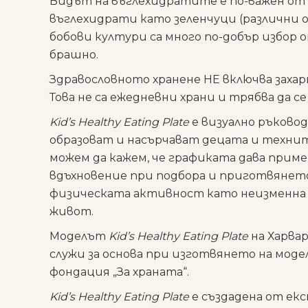
Видът на въглехидратите е по-важен от
въглехидрати като зеленчуци (различни о
бобови култури са много по-добър избор о
брашно.
Здравословното хранене НЕ включва заха
Това не са ежедневни храни и трябва да с
Kid’s Healthy Eating Plate
е визуално ръковод
образоват и насърчават децата и технит
можем да кажем, че графиката дава приме
вдъхновение при подбора и приготвянето
физическата активност като неизменна ч
живот.
Моделът
Kid’s Healthy Eating Plate
на Харва
служи за основа при изготвянето на модел
фондация „За храната“.
Kid’s Healthy Eating Plate
е създадена от ек