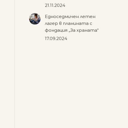
21.11.2024
Едноседмичен летен
лагер в планината с
фондация „За храната“
17.09.2024