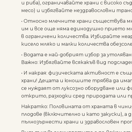
и риба), ограничавайте храни с високо с
месо) и избягвайте нездравословни тран
• Относно
млечните храни
съществува мн
им и все още няма единодушно прието мн
в ограничени количества. Избирайте неа
кисело мляко и малки количества обезсоле
•
Водата
е най-добрият избор за утоляван
Важно
: Избягвайте всякакъв вид подслад
• И накрая:
физическата активност
е същ
храни! Децата и юношите трябва да имат
се нуждаят от луксозно оборудване или 
открито, разходки сред природата или п
Накратко: Половината от храната в чини
плодове (включително и като закуски), а 
пълнозърнести храни и здравословен про