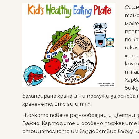
Съще
тем
може
прот
по к
и коя
храна
коят
т.на
Харв
вижд
балансирана храна и ни послужи за основ
храненето. Ето ги и тях:
• Колкото повече
разнообразни и цветни 
Важно
: Картофите и особено пържените 
отрицателното им въздействие върху кр