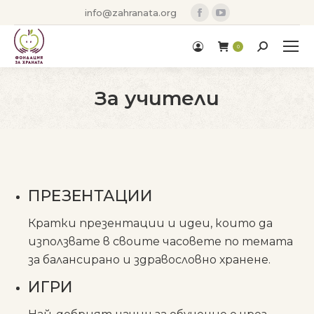
Facebook
YouTube
info@zahranata.org
page
page
opens
opens
Search:
0
in
in
new
new
За учители
window
window
You are here:
ПРЕЗЕНТАЦИИ
Кратки презентации и идеи, които да
използвате в своите часовете по темата
за балансирано и здравословно хранене.
ИГРИ