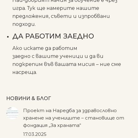
Най-добрият начин за обучение е чрез
игра. Тук ще намерите нашите
предложения, съвети и изпробвани
подходи.
ДА РАБОТИМ ЗАЕДНО
Ако искате да работим
заедно с вашите ученици и да ви
подкрепим във вашата мисия – ние сме
насреща.
НОВИНИ & БЛОГ
Проект на Наредба за здравословно
хранене на учениците – становище от
фондация „За храната“
17.03.2025