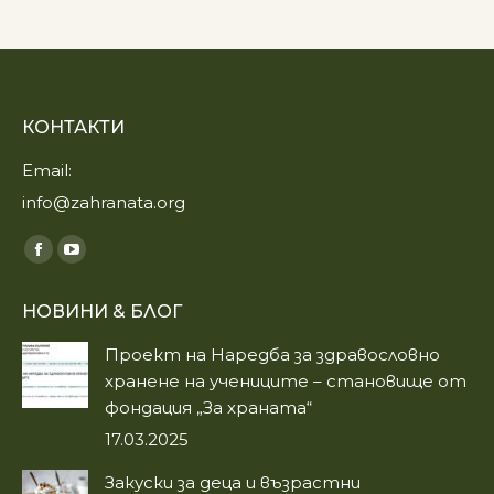
КОНТАКТИ
Email:
info@zahranata.org
Find us on:
Facebook
YouTube
page
page
НОВИНИ & БЛОГ
opens
opens
in
in
Проект на Наредба за здравословно
new
new
хранене на учениците – становище от
window
window
фондация „За храната“
17.03.2025
Закуски за деца и възрастни