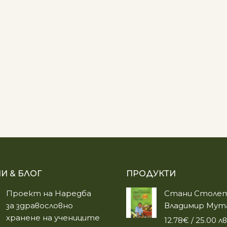
И & БЛОГ
ПРОДУКТИ
Проект на Наредба
Стани Столет
за здравословно
Владимир Мут
хранене на учениците
12.78
€
/ 25.00 лв