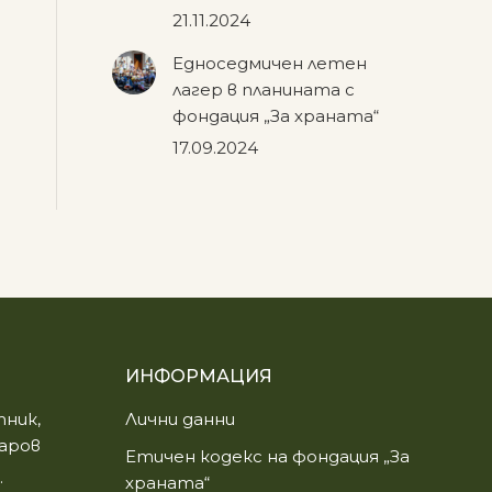
21.11.2024
Едноседмичен летен
лагер в планината с
фондация „За храната“
17.09.2024
ИНФОРМАЦИЯ
ник,
Лични данни
аров
Етичен кодекс на фондация „За
.
храната“