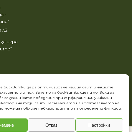
о
а -
ния”
 лв.
за игра
ните"
е бисквитки, за да оптимизираме нашия сайт и нашите
ъгласието с използването на бисквитки ще ни позволи да
аме данни като поведение при сърфиране или уникални
катори на този сайт. Несъгласието или оттеглянето на
о може да повлияе неблагоприятно на определени функции.
иемане
Отказ
Настройки