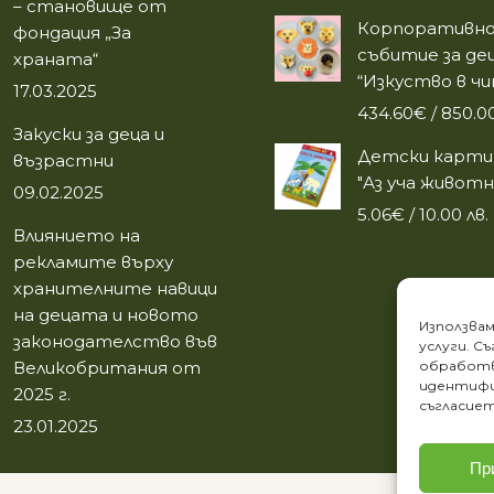
– становище от
Корпоративн
фондация „За
събитие за дец
храната“
“Изкуство в чи
17.03.2025
434.60
€
/ 850.00
Закуски за деца и
Детски карти 
възрастни
"Аз уча живот
09.02.2025
5.06
€
/ 10.00 лв.
Влиянието на
рекламите върху
хранителните навици
на децата и новото
Използвам
законодателство във
услуги. С
Великобритания от
обработв
идентифи
2025 г.
съгласиет
23.01.2025
Пр