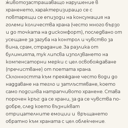
животозастрашаващо нарушение в
храненето, характеризиращо се с
повтарящи се епизоди на консумация на
големи количества храна (често много бързо
и до точката на дискомфорт), последвано от
усещане за загуба на контрол и чувство за
вина, срам, страдание. За разлика от
булимията, тук липсва използването на
компенсаторни мерки с цел освобождаване
(пречистване) от поетата храна.
Склонността към преяждане често води до
наддаване на тегло и затлъстяване, което
само подсилва натрапчивото хранене. Става
порочен кръг: да се храни, за да се чувства по-
добре, след което възникват
отрицателните емоции и връщането
обратно към храната с цел облекчение.