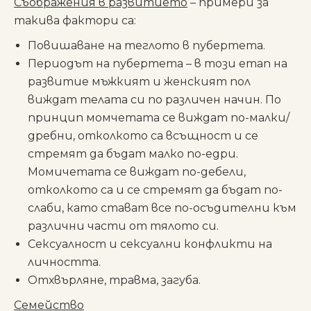
Съображения в развитието
– примери за
такива фактори са:
Повишаване на теглото в пубертета.
Периодът на пубертета – в този етап на
развитие мъжкият и женският пол
виждат телата си по различен начин. По
принцип момчетата се виждат по-малки/
дребни, отколкото са всъщност и се
стремят да бъдат малко по-едри.
Момичетата се виждат по-дебели,
отколкото са и се стремят да бъдат по-
слаби, като стават все по-осъдителни към
различни части от тялото си.
Сексуалност и сексуални конфликти на
личността.
Отхвърляне, травма, загуба.
Семейство