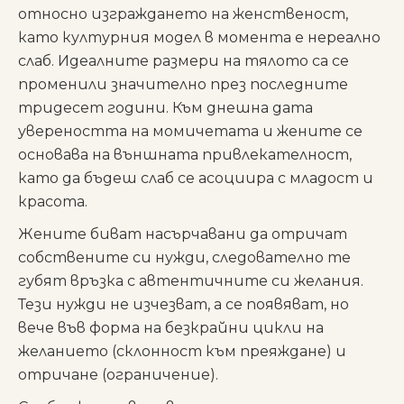
относно изграждането на женственост,
като културния модел в момента е нереално
слаб. Идеалните размери на тялото са се
променили значително през последните
тридесет години. Към днешна дата
увереността на момичетата и жените се
основава на външната привлекателност,
като да бъдеш слаб се асоциира с младост и
красота.
Жените биват насърчавани да отричат
собствените си нужди, следователно те
губят връзка с автентичните си желания.
Тези нужди не изчезват, а се появяват, но
вече във форма на безкрайни цикли на
желанието (склонност към преяждане) и
отричане (ограничение).