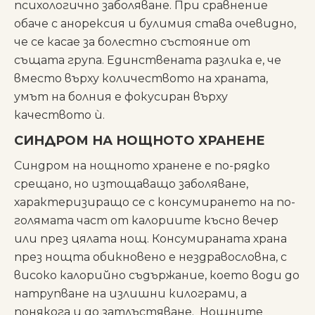
психологично заболяване. При сравнение
обаче с анорексия и булимия става очевидно,
че се касае за болестно състояние от
същата група. Единствената разлика е, че
вместо върху количеството на храната,
умът на болния е фокусиран върху
качеството ѝ.
СИНДРОМ НА НОЩНОТО ХРАНЕНЕ
Синдром на нощното хранене е по-рядко
срещано, но изтощаващо заболяване,
характеризиращо се с консумирането на по-
голямата част от калориите късно вечер
или през цялата нощ. Консумираната храна
през нощта обикновено е нездравословна, с
високо калорийно съдържание, което води до
натрупване на излишни килограми, а
понякога и до затлъстяване. Нощните