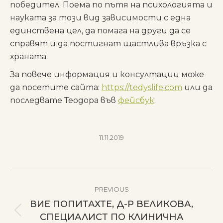
победител. Поема по пътя на психологията и
науката за този вид зависимости с една
единствена цел, да помaга на други да се
справят и да постигнат щастлива връзка с
храната.
За повече информация и консултации може
да посетите сайта:
https://tedyslife.com
или да
последвате Теодора във
фейсбук
.
11.11.2019
POST
PREVIOUS
NAVIGATION
ВИЕ ПОПИТАХТЕ, Д-Р ВЕЛИКОВА,
Previous
СПЕЦИАЛИСТ ПО КЛИНИЧНА