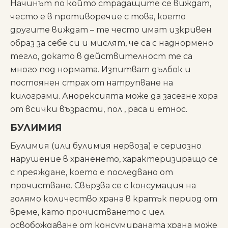
Начинът по който страдащите се виждат,
често е в противоречие с това, което
другите виждат – те често имат изкривен
образ за себе си и мислят, че са с наднормено
тегло, докато в действителност те са
много под нормата. Изпитват дълбок и
постоянен страх от натрупване на
килограми. Анорексията може да засегне хора
от всички възрасти, пол , раса и етнос.
БУЛИМИЯ
Булимия (или булимия нервоза) е сериозно
нарушение в храненето, характеризиращо се
с преяждане, което е последвано от
прочистване. Свързва се с консумация на
голямо количество храна в кратък период от
време, като прочистването с цел
освобождаване от консумираната храна може