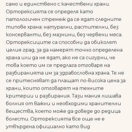
само и единствено с качествени храни.
Орторексията се определя като
патологичен стремеж да се ядат следните
типове храна: натурални, растителни, без
консерванти, без мазнини, без червени меса.
Орторексиците са способни да обиколят
целия град, за да намерят точно определена
храна или да не ядат, ако не са сигурни, че
това което им се предлага отговаря на
разбиранията им за здравословна храна. Те не
се притесняват да плащат по-висока цена за
храни, които отговарят на техните
критерии и разбирания. Тази мания лишава
болния от важни и необходими хранителни
вещества, което може да доведе до редица
болести. Орторексията все още не е
утвърдена официално като вид