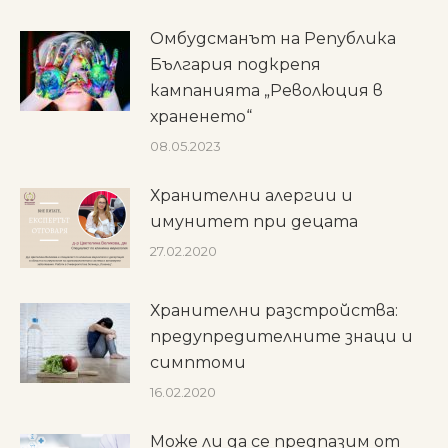
Омбудсманът на Република
България подкрепя
кампанията „Революция в
храненето“
08.05.2023
Хранителни алергии и
имунитет при децата
27.02.2020
Хранителни разстройства:
предупредителните знаци и
симптоми
16.02.2020
Може ли да се предпазим от