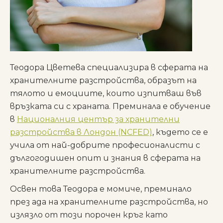
Теодора Цветева специализира в сферата на
хранителните разстройства, образът на
тялото и емоциите, които изпитваш във
връзката си с храната. Преминала е обучение
в
Националния център за хранителни
разстройства в Лондон (NCFED)
, където се е
учила от най-добрите професионалисти с
дългогодишен опит и знания в сферата на
хранителните разстройства.
Освен това Теодoра е момиче, преминало
през ада на хранителните разстройства, но
излязло от този порочен кръг като