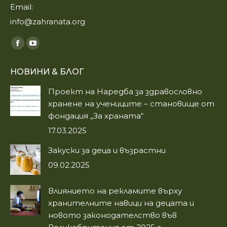
Email:
info@zahranata.org
Find us on:
Facebook
YouTube
page
page
НОВИНИ & БЛОГ
opens
opens
in
in
Проект на Наредба за здравословно
new
new
хранене на учениците – становище от
window
window
фондация „За храната“
17.03.2025
Закуски за деца и възрастни
09.02.2025
Влиянието на рекламите върху
хранителните навици на децата и
новото законодателство във