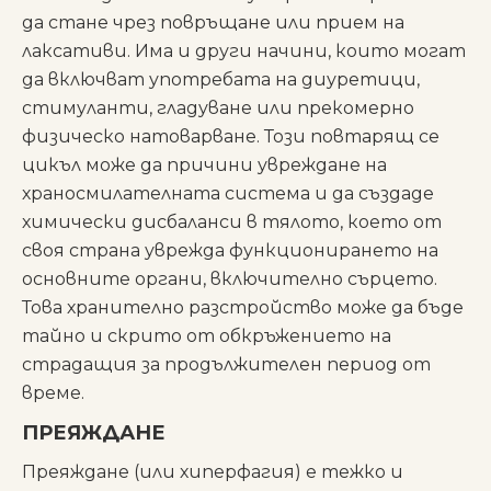
да стане чрез повръщане или прием на
лаксативи. Има и други начини, които могат
да включват употребата на диуретици,
стимуланти, гладуване или прекомерно
физическо натоварване. Този повтарящ се
цикъл може да причини увреждане на
храносмилателната система и да създаде
химически дисбаланси в тялото, което от
своя страна уврежда функционирането на
основните органи, включително сърцето.
Това хранително разстройство може да бъде
тайно и скрито от обкръжението на
страдащия за продължителен период от
време.
ПРЕЯЖДАНЕ
Преяждане (или хиперфагия) е тежко и