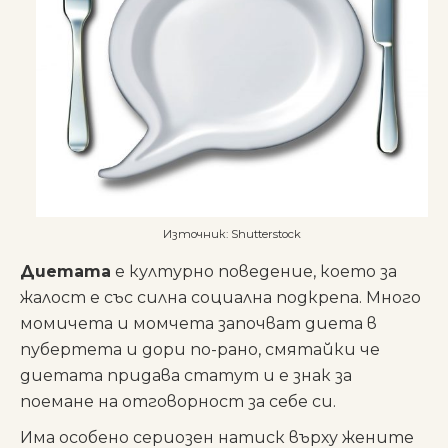
Източник: Shutterstock
Диетата
е културно поведение, което за
жалост е със силна социална подкрепа. Много
момичета и момчета започват диета в
пубертета и дори по-рано, смятайки че
диетата придава статут и е знак за
поемане на отговорност за себе си.
Има особено сериозен натиск върху жените