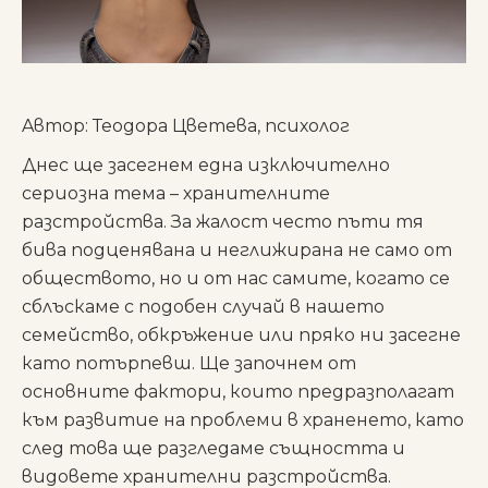
Aвтор: Теодора Цветева, психолог
Днес ще засегнем една изключително
сериозна тема – хранителните
разстройства. За жалост често пъти тя
бива подценявана и неглижирана не само от
обществото, но и от нас самите, когато се
сблъскаме с подобен случай в нашето
семейство, обкръжение или пряко ни засегне
като потърпевш. Ще започнем от
основните фактори, които предразполагат
към развитие на проблеми в храненето, като
след това ще разгледаме същността и
видовете хранителни разстройства.