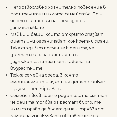
Нездравословно хранително поведение в
родителите и цялото семейство. По –
често с история на преяждане и
затлъстяване.
Майки и бащи, които открито спазват
диета или ограничават конкретни храни.
Така създават послание в децата, че
диетата и ограниченията са
задължителна част от живота на
възрастните.
Тежка семейна среда, в която
емоционалните нужди на детето биват
изцяло пренебрегвани.
Семейство, в което родителите смятат,
че децата трябва да растат бързо, те
нямат право да бъдат деца и трябва от
малки да управляват собствените си