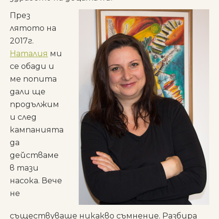
През
лятото на
2017г.
Наталия
ми
се обади и
ме попита
дали ще
продължим
и след
кампанията
да
действаме
в тази
насока. Вече
не
съществуваше никакво съмнение. Разбира