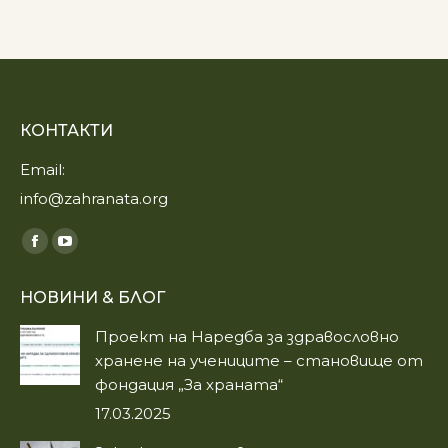
КОНТАКТИ
Email:
info@zahranata.org
Find us on:
Facebook
YouTube
page
page
НОВИНИ & БЛОГ
opens
opens
in
in
Проект на Наредба за здравословно
new
new
хранене на учениците – становище от
window
window
фондация „За храната“
17.03.2025