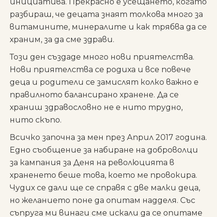
инициатива. Прекрасно е усещането, когато
разбираш, че децата знаят толкова много за
витамините, минералите и как трябва да се
храним, за да сме здрави.
Този ден създаде много нови приятелства.
Нови приятелства се родиха и все повече
деца и родители се замислят колко важно е
правилното балансирано хранене. Да се
храниш здравословно не е нито трудно,
нито скъпо.
Всичко започна за мен през Април 2017 година.
Едно съобщение за набиране на доброволци
за кампания за Деня на революцията в
храненето беше това, което ме провокира.
Чудих се дали ще се справя с две малки деца,
но желанието поне да опитам надделя. Със
съпруга ми винаги сме искали да се опитаме