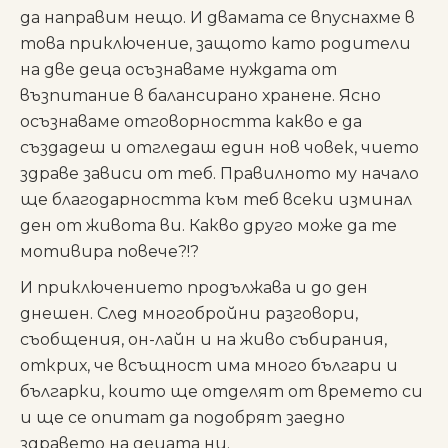
да направим нещо. И двамата се впуснахме в
това приключение, защото като родители
на две деца осъзнаваме нуждата от
възпитание в балансирано хранене. Ясно
осъзнаваме отговорността какво е да
създадеш и отгледаш един нов човек, чието
здраве зависи от теб. Правилното му начало
ще благодарността към теб всеки изминал
ден от живота ви. Какво друго може да те
мотивира повече?!?
И приключението продължава и до ден
днешен. След многобройни разговори,
съобщения, он-лайн и на живо събирания,
открих, че всъщност има много българи и
българки, които ще отделят от времето си
и ще се опитат да подобрят заедно
здравето на децата ни.