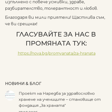
изпълнено с повече усмивки, здраве,
разбирателство, толерантност и любов.
Благодаря ви мили приятели! Щастлива съм,
че ви срещнах!
ГЛАСУВАЙТЕ ЗА НАС В
ПРОМЯНАТА ТУК:
https://nova.bg/promyanata/za-hranata
НОВИНИ & БЛОГ
Проект на Наредба за здравословно
хранене на учениците – становище от
фондация „За храната“