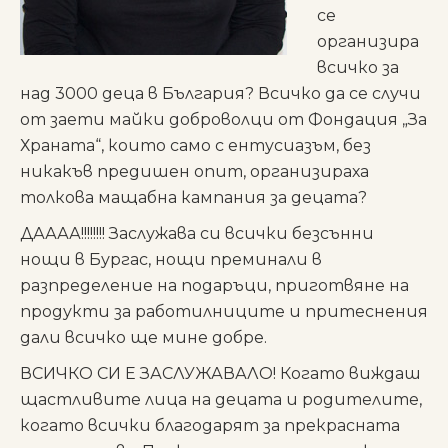
се
организира
всичко за
над 3000 деца в България? Всичко да се случи
от заети майки доброволци от Фондация „За
Храната“, които само с ентусиазъм, без
никакъв предишен опит, организираха
толкова мащабна кампания за децата?
ДАААА!!!!!!!! Заслужава си всички безсънни
нощи в Бургас, нощи преминали в
разпределение на подаръци, приготвяне на
продукти за работилниците и притеснения
дали всичко ще мине добре.
ВСИЧКО СИ Е ЗАСЛУЖАВАЛО! Когато виждаш
щастливите лица на децата и родителите,
когато всички благодарят за прекрасната