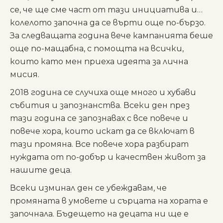
се, че ще сме част от тази инициатива и…
колелото започна да се върти още по-бързо.
За следващата година вече кампанията беше
още по-мащабна, с помощта на всички,
които като мен приеха идеята за лична
мисия.
2018 година се случиха още много и хубави
събития и запознанства. Всеки ден през
тази година се запознавах с все повече и
повече хора, които искат да се включат в
тази промяна. Все повече хора разбират
нуждата от по-добър и качествен живот за
нашите деца.
Всеки изминал ден се убеждавам, че
промяната в умовете и сърцата на хората е
започнала. Бъдещето на децата ни ще е