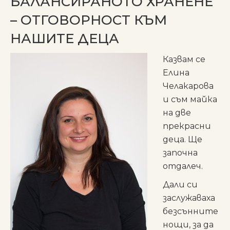
БАЛАНСИРАНОТО ХРАНЕНЕ
– ОТГОВОРНОСТ КЪМ
НАШИТЕ ДЕЦА
Казвам се
Елина
Челакарова
и съм майка
на две
прекрасни
деца. Ще
започна
отдалеч.
Дали си
заслужаваха
безсънните
нощи, за да