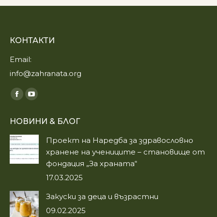
variants.
The
options
КОНТАКТИ
may
be
Email:
chosen
info@zahranata.org
on
the
Find us on:
Facebook
YouTube
product
page
page
page
НОВИНИ & БЛОГ
opens
opens
in
in
Проект на Наредба за здравословно
new
new
хранене на учениците – становище от
window
window
фондация „За храната“
17.03.2025
Закуски за деца и възрастни
09.02.2025