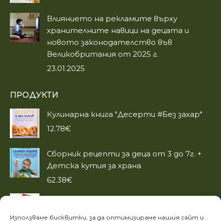
Влиянието на рекламите върху
хранителните навици на децата и
новото законодателство във
Великобритания от 2025 г.
23.01.2025
ПРОДУКТИ
Кулинарна книга "Десерти #Без захар"
12.78
€
Сборник рецепти за деца от 3 до 7г. +
Детска кутия за храна
62.38
€
Детски карти за игра "Аз уча
животните"
Използваме бисквитки, за да оптимизираме нашия сайт и