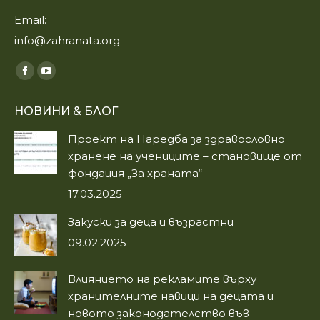
Email:
info@zahranata.org
Find us on:
Facebook
YouTube
page
page
НОВИНИ & БЛОГ
opens
opens
in
in
Проект на Наредба за здравословно
new
new
хранене на учениците – становище от
window
window
фондация „За храната“
17.03.2025
Закуски за деца и възрастни
09.02.2025
Влиянието на рекламите върху
хранителните навици на децата и
новото законодателство във