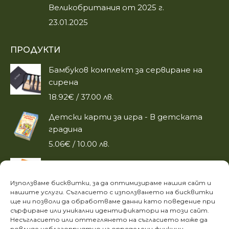
Великобритания от 2025 г.
23.01.2025
ПРОДУКТИ
Бамбуков комплект за сервиране на
сирена
18.92
€
/ 37.00 лв.
Детски карти за игра - В детската
градина
5.06
€
/ 10.00 лв.
Активни карти „Аз готвя здравословно
с мама“
Използваме бисквитки, за да оптимизираме нашия сайт и
6.60
€
/ 13.00 лв.
нашите услуги. Съгласието с използването на бисквитки
ще ни позволи да обработваме данни като поведение при
сърфиране или уникални идентификатори на този сайт.
ИНФОРМАЦИЯ
Несъгласието или оттеглянето на съгласието може да
повлияе неблагоприятно на определени функции.