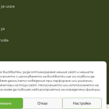
за игра
за
етове
е бисквитки, за да оптимизираме нашия сайт и нашите
ъгласието с използването на бисквитки ще ни позволи да
аме данни като поведение при сърфиране или уникални
катори на този сайт. Несъгласието или оттеглянето на
о може да повлияе неблагоприятно на определени функции.
иемане
Отказ
Настройки