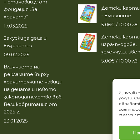
– становище от
Детски карти 
фондация „За
- Емоциите
храната“
5.06
€
/ 10.00 лв.
17.03.2025
Детски карти 
Закуски за деца и
игра-плодове,
възрастни
зеленчуци, цв
09.02.2025
5.06
€
/ 10.00 лв.
Влиянието на
рекламите върху
хранителните навици
на децата и новото
Използвам
законодателство във
услуги. С
Великобритания от
обработв
идентифи
2025 г.
съгласиет
23.01.2025
Пр