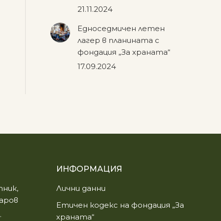
21.11.2024
Едноседмичен летен
лагер в планината с
фондация „За храната“
17.09.2024
ИНФОРМАЦИЯ
ник,
Лични данни
аров
Етичен кодекс на фондация „За
.
храната“