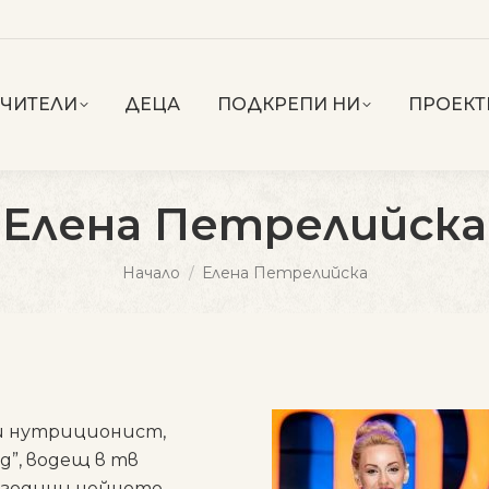
УЧИТЕЛИ
ДЕЦА
ПОДКРЕПИ НИ
ПРОЕКТ
Елена Петрелийска
You are here:
Начало
Елена Петрелийска
 и нутриционист,
”, водещ в тв
т години нейното