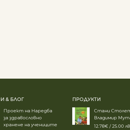
И & БЛОГ
ПРОДУКТИ
Проект на Наредба
Стани Столет
за здравословно
Владимир Мут
хранене на учениците
12.78
€
/ 25.00 лв