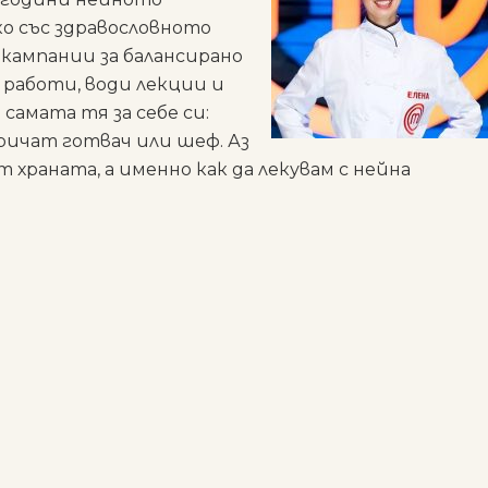
ко със здравословното
 кампании за балансирано
 работи, води лекции и
самата тя за себе си:
ричат готвач или шеф. Аз
т храната, а именно как да лекувам с нейна