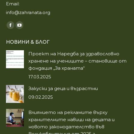
Email:
info@zahranata.org
Find us on:
Facebook
YouTube
page
page
НОВИНИ & БЛОГ
opens
opens
in
in
Проект на Наредба за здравословно
new
new
хранене на учениците – становище от
window
window
фондация „За храната“
17.03.2025
Закуски за деца и възрастни
09.02.2025
Влиянието на рекламите върху
хранителните навици на децата и
новото законодателство във
Великобритания от 2025 г.