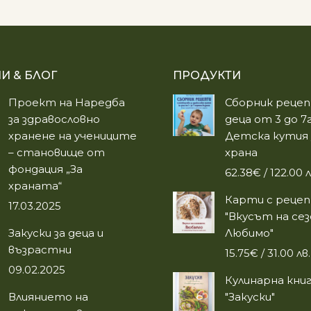
И & БЛОГ
ПРОДУКТИ
Проект на Наредба
Сборник рецеп
за здравословно
деца от 3 до 7г
хранене на учениците
Детска кутия 
– становище от
храна
фондация „За
62.38
€
/ 122.00 л
храната“
Карти с реце
17.03.2025
"Вкусът на се
Закуски за деца и
Любимо"
възрастни
15.75
€
/ 31.00 лв.
09.02.2025
Кулинарна кни
Влиянието на
"Закуски"