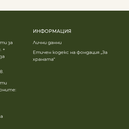
ИНФОРМАЦИЯ
ти за
Лични данни
. +
Етичен кодекс на фондация „За
за
храната“
в.
пти
зоните:
га