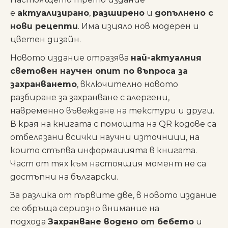
е
актуализирано
,
разширено
и
допълнено с
нови рецепти
. Има изцяло нов модерен и
цветен дизайн.
Новото издание отразява
най-актуалния
световен научен опит по въпроса за
захранването
, включително новото
разбиране за захранване с алергени,
навременно въвеждане на текстури и други.
В края на книгата с помощта на QR кодове са
отбелязани всички научни източници, на
които стъпва информацията в книгата.
Част от тях към настоящия момент не са
достъпни на български.
За разлика от първите две, в новото издание
се обръща сериозно внимание на
подхода
Захранване водено от бебето
и