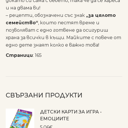
докато си сама с бебето, така че да се хареса
и на двама ви!
– рецепти, обозначени със знак
„за цялото
семейство“
, които пестят време и
позволяват с едно готвене да осигуриш
храна за всички в къщи. Майките с повече от
едно дете знаят колко е важно това!
Страници
: 165
СВЪРЗАНИ ПРОДУКТИ
ДЕТСКИ КАРТИ ЗА ИГРА -
ЕМОЦИИТЕ
5.06
€