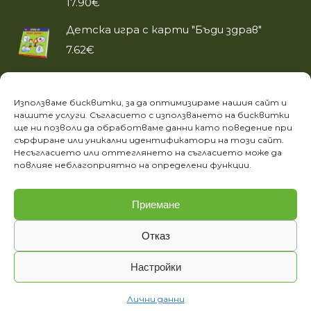
17.90
€
Детска игра с карти "Бъди здрав"
7.62
€
Кулинарна книга "Десерти #Без захар"
Използваме бисквитки, за да оптимизираме нашия сайт и
12.78
€
нашите услуги. Съгласието с използването на бисквитки
ще ни позволи да обработваме данни като поведение при
сърфиране или уникални идентификатори на този сайт.
ИНФОРМАЦИЯ
Несъгласието или оттеглянето на съгласието може да
повлияе неблагоприятно на определени функции.
Лични данни
Етичен кодекс на фондация „За храната“
Приемане
Отказ
Настройки
Фондация "За храната" © 2020. Всички права запазени.
Лични данни
powered by
ivexto