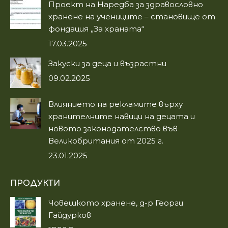
in
in
Проект на Наредба за здравословно
new
new
хранене на учениците – становище от
window
window
фондация „За храната“
17.03.2025
Закуски за деца и възрастни
09.02.2025
Влиянието на рекламите върху
хранителните навици на децата и
новото законодателство във
Великобритания от 2025 г.
23.01.2025
ПРОДУКТИ
Човешкото хранене, д-р Георги
Гайдурков