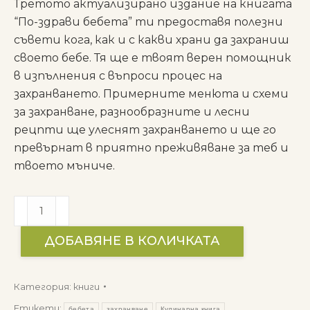
Третото актуализирано издание на книгата
“По-здрави бебета” ти предоставя полезни
съвети кога, как и с какви храни да захраниш
своето бебе. Тя ще е твоят верен помощник
в изпълнения с въпроси процес на
захранването. Примерните менюта и схеми
за захранване, разнообразните и лесни
рецпти ще улеснят захранването и ще го
превърнат в приятно преживяване за теб и
твоето мъниче.
количество
за
Кулинарна
ДОБАВЯНЕ В КОЛИЧКАТА
книга
"По-
Категория:
книги
здрави
Етикети:
бебета
захранване
Кулинарна книга