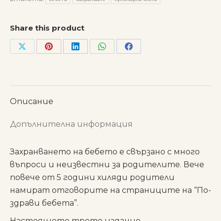
бебета"
Share this product
Share
Share
Share
Share
Share
on
on
on
on
on
X
Pinterest
LinkedIn
WhatsApp
Facebook
Описание
Допълнителна информация
Захранването на бебето е свързано с много
въпроси и неизвестни за родителите. Вече
повече от 5 години хиляди родители
намират отговорите на страниците на “По-
здрави бебета”.
Настоящето трето издание