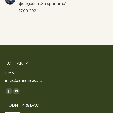
фондация „За храната“
17.09.2024
КОНТАКТИ
Email:
info@zahranata.org
Find us on:
Facebook
YouTube
page
page
НОВИНИ & БЛОГ
opens
opens