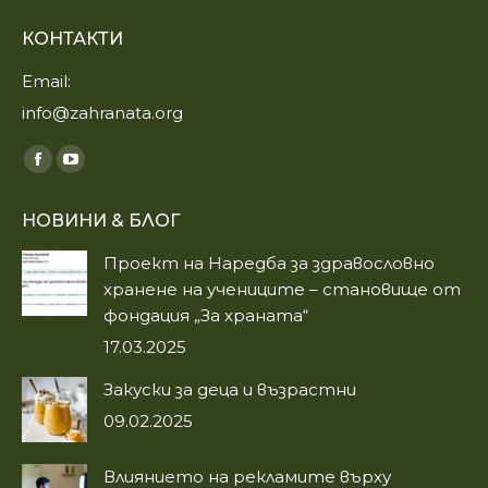
КОНТАКТИ
Email:
info@zahranata.org
Find us on:
Facebook
YouTube
page
page
НОВИНИ & БЛОГ
opens
opens
in
in
Проект на Наредба за здравословно
new
new
хранене на учениците – становище от
window
window
фондация „За храната“
17.03.2025
Закуски за деца и възрастни
09.02.2025
Влиянието на рекламите върху