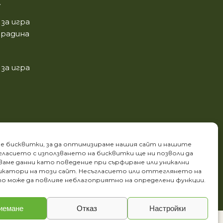
.
за игра
градина
за игра
е бисквитки, за да оптимизираме нашия сайт и нашите
ъгласието с използването на бисквитки ще ни позволи да
аме данни като поведение при сърфиране или уникални
катори на този сайт. Несъгласието или оттеглянето на
о може да повлияе неблагоприятно на определени функции.
иемане
Отказ
Настройки