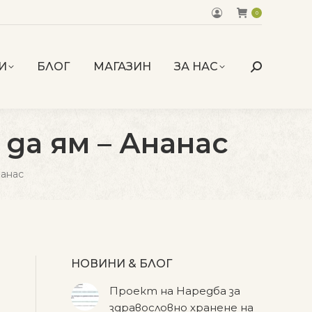
0
И
БЛОГ
МАГАЗИН
ЗА НАС
Search:
да ям – Ананас
нанас
НОВИНИ & БЛОГ
Проект на Наредба за
здравословно хранене на