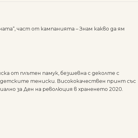
я
ната“, част от кампанията – Знам какво да ям
ска от плътен памук, безшевна с деколте с
ед детските тениски. Висококачествен принт със
циално за Ден на революция в храненето 2020.