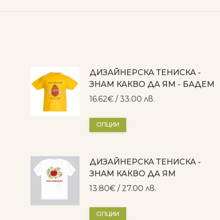
ДИЗАЙНЕРСКА ТЕНИСКА -
ЗНАМ КАКВО ДА ЯМ - БАДЕМ
16.62
€
/ 33.00 лв.
This
ОПЦИИ
product
has
ДИЗАЙНЕРСКА ТЕНИСКА -
multiple
ЗНАМ КАКВО ДА ЯМ
variants.
The
13.80
€
/ 27.00 лв.
options
may
This
ОПЦИИ