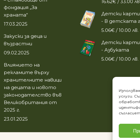
16.62
€
/ 33.00 лв
page
фондация „За
Детски карти 
храната“
- В детската 
17.03.2025
5.06
€
/ 10.00 лв.
Закуски за деца и
Детски карти 
възрастни
- Азбуката
09.02.2025
5.06
€
/ 10.00 лв.
Влиянието на
рекламите върху
хранителните навици
на децата и новото
Използвам
законодателство във
услуги. С
Великобритания от
обработв
идентифи
2025 г.
съгласиет
23.01.2025
Пр