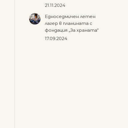
21.11.2024
Едноседмичен летен
лагер в планината с
фондация „За храната“
17.09.2024