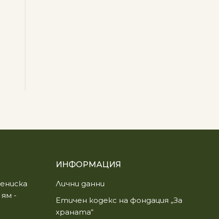
ИНФОРМАЦИЯ
ениска
Лични данни
 ям -
Етичен кодекс на фондация „За
храната“