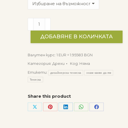
количество
за
Дизайнерска
ДОБАВЯНЕ В КОЛИЧКАТА
тениска
-
Валутен курс: 1 EUR = 1.95583 BGN
Знам
Категория:
Дрехи
Код:
Няма
какво
Етикети:
да
дизайнерска тениска
знам какво да ям
ям
Тениска
-
Ананас
Share this product
Share
Share
Share
Share
Share
on
on
on
on
on
X
Pinterest
LinkedIn
WhatsApp
Facebook