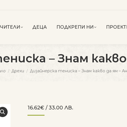
УЧИТЕЛИ
ДЕЦА
ПОДКРЕПИ НИ
ПРОЕКТ
ениска – Знам какво 
are here:
ало
Дрехи
Дизайнерска тениска – Знам какво да ям – А
16.62
€
/ 33.00 ЛВ.