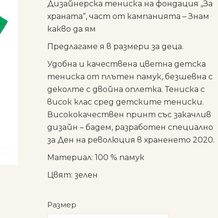
Дизайнерска тениска на фондация „За
храната“, част от кампанията – Знам
какво да ям
Предлагаме я в размери за деца.
Удобна и качествена цветна детска
тениска от плътен памук, безшевна с
деколте с двойна оплетка. Тениска с
висок клас сред детските тениски.
Висококачествен принт със закачлив
дизайн – бадем, разработен специално
за Ден на революция в храненето 2020.
Материал: 100 % памук
Цвят: зелен
Размер