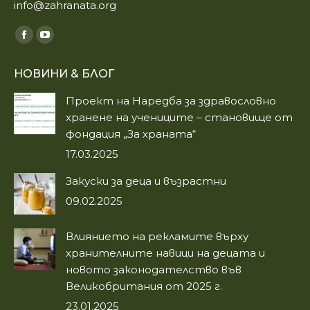
info@zahranata.org
Find us on:
Facebook
YouTube
page
page
НОВИНИ & БЛОГ
opens
opens
in
in
Проект на Наредба за здравословно
new
new
хранене на учениците – становище от
window
window
фондация „За храната“
17.03.2025
Закуски за деца и възрастни
09.02.2025
Влиянието на рекламите върху
хранителните навици на децата и
новото законодателство във
Великобритания от 2025 г.
23.01.2025