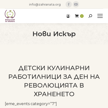
Facebook
YouTube
info@zahranata.org
page
page
opens
opens
Search:
0
in
in
new
new
Нови Искър
window
window
You are here:
ДЕТСКИ КУЛИНАРНИ
РАБОТИЛНИЦИ ЗА ДЕН НА
РЕВОЛЮЦИЯТА В
ХРАНЕНЕТО
[eme_events category=“7″]