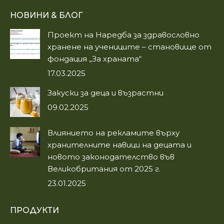
page
page
НОВИНИ & БЛОГ
opens
opens
in
in
Проект на Наредба за здравословно
new
new
хранене на учениците – становище от
window
window
фондация „За храната“
17.03.2025
Закуски за деца и възрастни
09.02.2025
Влиянието на рекламите върху
хранителните навици на децата и
новото законодателство във
Великобритания от 2025 г.
23.01.2025
ПРОДУКТИ