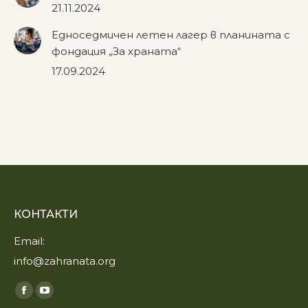
21.11.2024
Едноседмичен летен лагер в планината с
фондация „За храната“
17.09.2024
КОНТАКТИ
Email:
info@zahranata.org
Find us on:
Facebook
YouTube