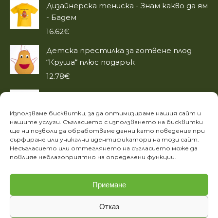
Дизайнерска тениска - Знам какво да ям
- Бадем
16.62
€
Детска престилка за готвене плод
“Круша“ плюс подарък
12.78
€
Дизайнерска тениска - Знам какво да ям
- Ананас
Използваме бисквитки, за да оптимизираме нашия сайт и
16.62
€
нашите услуги. Съгласието с използването на бисквитки
ще ни позволи да обработваме данни като поведение при
сърфиране или уникални идентификатори на този сайт.
ИНФОРМАЦИЯ
Несъгласието или оттеглянето на съгласието може да
повлияе неблагоприятно на определени функции.
Лични данни
Етичен кодекс на фондация „За храната“
Приемане
Отказ