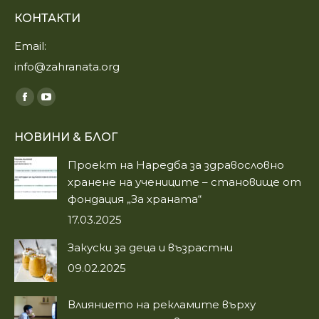
КОНТАКТИ
Email:
info@zahranata.org
Find us on:
Facebook
YouTube
page
page
НОВИНИ & БЛОГ
opens
opens
in
in
Проект на Наредба за здравословно
new
new
хранене на учениците – становище от
window
window
фондация „За храната“
17.03.2025
Закуски за деца и възрастни
09.02.2025
Влиянието на рекламите върху