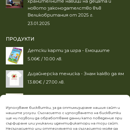
хранителните навици на децата и
новото законодателство във
Великобритания от 2025 г.
23.01.2025
ПРОДУКТИ
Детски карти за игра - Емоциите
5.06
€
/ 10.00 лв.
Дизайнерска тениска - Знам какво да ям
13.80
€
/ 27.00 лв.
Кулинарна книга "Около масата през
зимните празници"
Използваме бисквитки, за да оптимизираме нашия сайт и
15.29
€
/ 30.00 лв.
нашите услуги. Съгласието с използването на бисквитки
ще ни позволи да обработваме данни като поведение при
сърфиране или уникални идентификатори на този сайт.
ИНФОРМАЦИЯ
Несъгласието или оттеглянето на съгласието може да