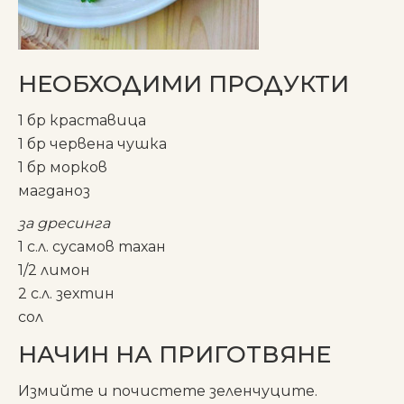
НЕОБХОДИМИ ПРОДУКТИ
1 бр краставица
1 бр червена чушка
1 бр морков
магданоз
за дресинга
1 с.л. сусамов тахан
1/2 лимон
2 с.л. зехтин
сол
НАЧИН НА ПРИГОТВЯНЕ
Измийте и почистете зеленчуците.