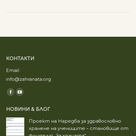
КОНТАКТИ
Email:
info@zahranata.org
Find us on:
Facebook
YouTube
page
page
НОВИНИ & БЛОГ
opens
opens
in
in
Проект на Наредба за здравословно
new
new
хранене на учениците – становище от
window
window
фондация „За храната“