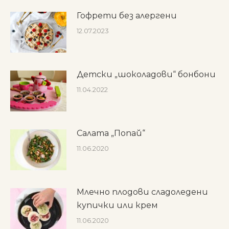
Гофрети без алергени
12.07.2023
Детски „шоколадови“ бонбони
11.04.2022
Салата „Попай“
11.06.2020
Млечно плодови сладоледени
купички или крем
11.06.2020