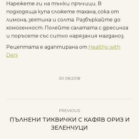
Нарежете ги на тънки пръчици. В
подходяща купа сложете тахана, сока от
лимона, зехтина и солта. Разбъркайте до
хомогенност. Полейте салатата с дресинга
и поръсете със ситно нарязания магданоз.
Рецептата е адаптирана от
Healthy with
Deni
30.08.2018
POST
PREVIOUS
NAVIGATION
ПЪЛНЕНИ ТИКВИЧКИ С КАФЯВ ОРИЗ И
Previous
ЗЕЛЕНЧУЦИ
post: