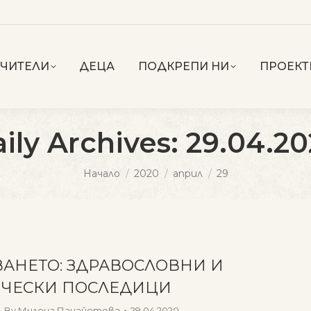
УЧИТЕЛИ
ДЕЦА
ПОДКРЕПИ НИ
ПРОЕКТ
ily Archives:
29.04.2
You are here:
Начало
2020
април
29
ВАНЕТО: ЗДРАВОСЛОВНИ И
ЧЕСКИ ПОСЛЕДИЦИ
By
Милена Панайотова
29.04.2020