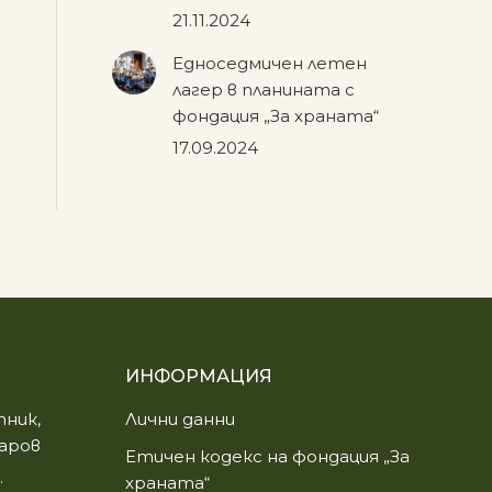
21.11.2024
Едноседмичен летен
лагер в планината с
фондация „За храната“
17.09.2024
ИНФОРМАЦИЯ
ник,
Лични данни
аров
Етичен кодекс на фондация „За
.
храната“