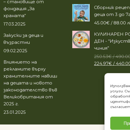
– становище от
Сборник рецеп
фондация „За
деца от 3 до 7г
храната“
45.00
€
/ 88.00 л
17.03.2025
КУЛИНАРЕН Р
Закуски за деца и
ДЕН - “Изкуств
възрастни
чиния”
09.02.2025
250.53
€
/ 490.00
Влиянието на
Original
224.97
€
/ 440.00
рекламите върху
price
хранителните навици
was:
на децата и новото
250.53€
Използвам
законодателство във
/
услуги. С
Великобритания от
обработв
490.00
идентифи
2025 г.
лв..
съгласиет
23.01.2025
Пр