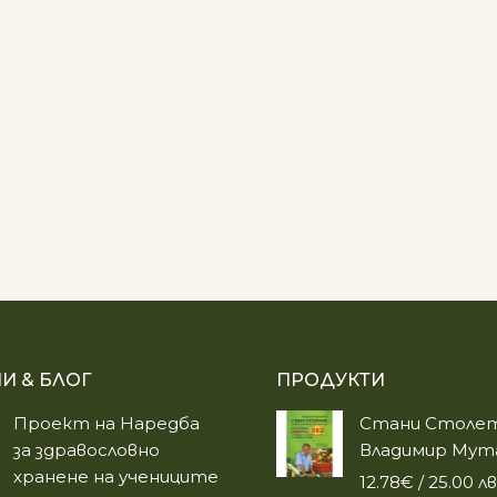
И & БЛОГ
ПРОДУКТИ
Проект на Наредба
Стани Столет
за здравословно
Владимир Мут
хранене на учениците
12.78
€
/ 25.00 лв