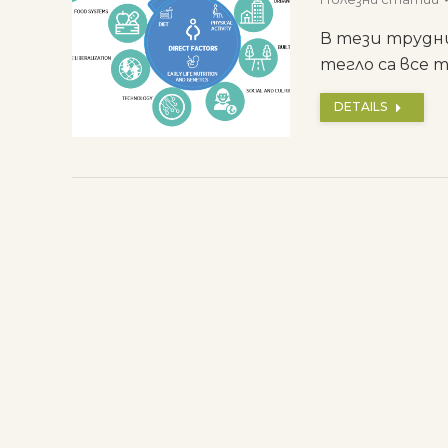
В тези трудн
тегло са все 
DETAILS