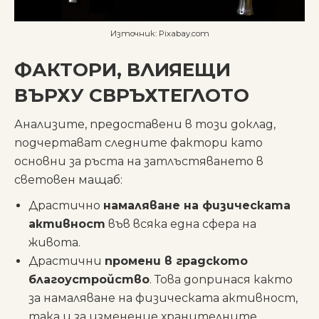
Източник: Pixabay.com
ФАКТОРИ, ВЛИЯЕЩИ
ВЪРХУ СВРЪХТЕГЛОТО
Анализите, предоставени в този доклад,
подчертават следните фактори като
основни за ръста на затлъстяването в
световен мащаб:
Драстично
намаляване на физическата
активност
във всяка една сфера на
животa.
Драстични
промени в градското
благоустройство
. Това допринася както
за намаляване на физическата активност,
така и за изменение хранителните