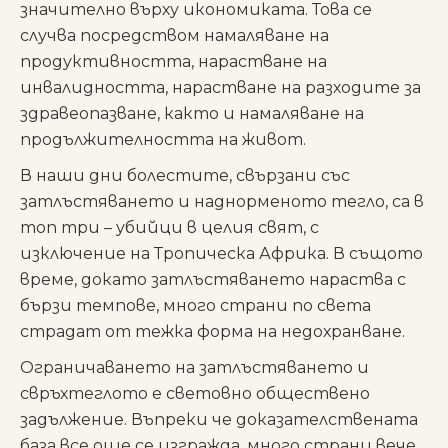
значително върху икономиката. Това се
случва посредством намаляване на
продуктивността, нарастване на
инвалидността, нарастване на разходите за
здравеопазване, както и намаляване на
продължителността на живот.
В наши дни болестите, свързани със
затлъстяването и наднорменото тегло, са в
топ три – убийци в целия свят, с
изключение на Тропическа Африка. В същото
време, докато затлъстяването нараства с
бързи темпове, много страни по света
страдат от тежка форма на недохранване.
Ограничаването на затлъстяването и
свръхтеглото е световно обществено
задължение. Въпреки че доказателствената
база все още се изгражда, много страни вече