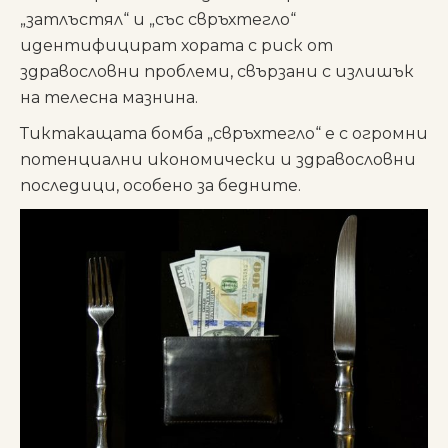
„затлъстял“ и „със свръхтегло“
идентифицират хората с риск от
здравословни проблеми, свързани с излишък
на телесна мазнина.
Тиктакащата бомба „свръхтегло“ е с огромни
потенциални икономически и здравословни
последици, особено за бедните.