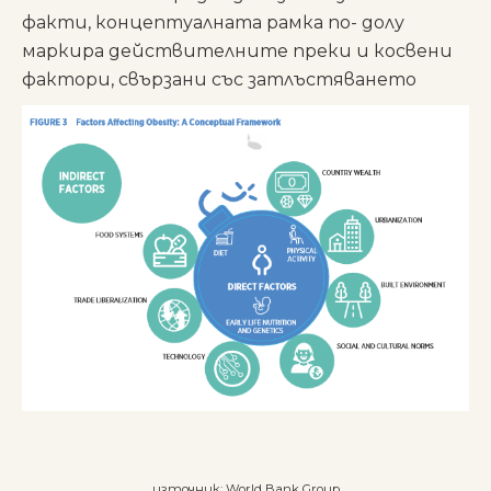
факти, концептуалната рамка по- долу
маркира действителните преки и косвени
фактори, свързани със затлъстяването
източник: World Bank Group