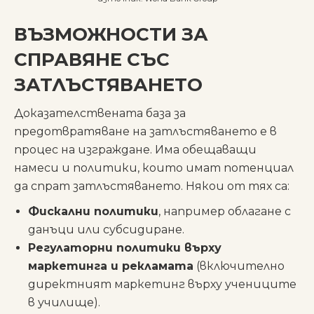
ВЪЗМОЖНОСТИ ЗА
СПРАВЯНЕ СЪС
ЗАТЛЪСТЯВАНЕТО
Доказателствената база за
предотвратяване на затлъстяването е в
процес на изграждане. Има обещаващи
намеси и политики, които имат потенциал
да спрат затлъстяването. Някои от тях са:
Фискални политики
, например облагане с
данъци или субсидиране.
Регулаторни политики върху
маркетинга и рекламата
(включително
директният маркетинг върху учениците
в училище).