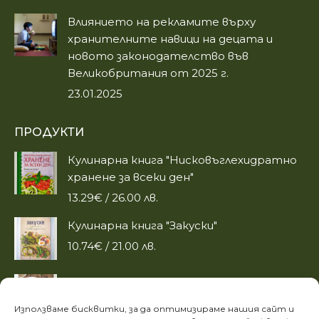
Влиянието на рекламите върху
хранителните навици на децата и
новото законодателство във
Великобритания от 2025 г.
23.01.2025
ПРОДУКТИ
Кулинарна книга "Нисковъглехидратно
хранене за всеки ден"
13.29
€
/ 26.00 лв.
Кулинарна книга "Закуски"
10.74
€
/ 21.00 лв.
Карти с рецепти "Вкусът на сезоните:
Любимо"
Използваме бисквитки, за да оптимизираме нашия сайт и