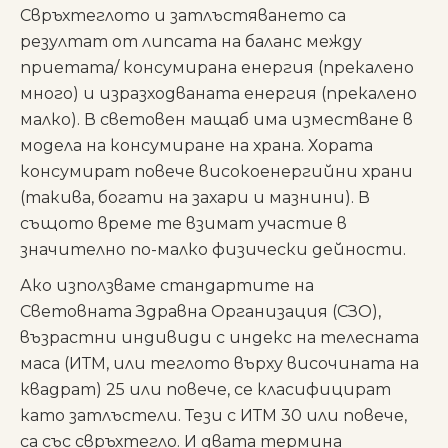
Свръхтеглото и затлъстяването са
резултат от липсата на баланс между
приетата/ консумирана енергия (прекалено
много) и изразходваната енергия (прекалено
малко). В световен мащаб има изместване в
модела на консумиране на храна. Хората
консумират повече високоенергийни храни
(такива, богати на захари и мазнини). В
същото време те взимат участие в
значително по-малко физически дейности.
Ако използваме стандартите на
Световната Здравна Организация (СЗО),
възрастни индивиди с индекс на телесната
маса (ИТМ, или теглото върху височината на
квадрат) 25 или повече, се класифицират
като затлъстели. Тези с ИТМ 30 или повече,
са със свръхтегло. И двата термина