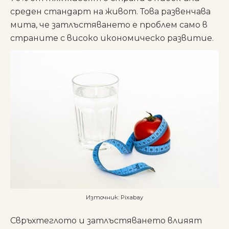
среден стандарт на живот. Това развенчава
мита, че затлъстяването е проблем само в
страните с високо икономическо развитие.
Източник: Pixabay
Свръхтеглото и затлъстяването влияят