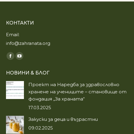
КОНТАКТИ
Email:
info@zahranata.org
Find us on:
Facebook
YouTube
page
page
НОВИНИ & БЛОГ
opens
opens
in
in
Проект на Наредба за здравословно
new
new
хранене на учениците – становище от
window
window
фондация „За храната“
17.03.2025
Закуски за деца и възрастни
09.02.2025