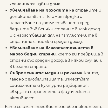
храненията извън дома.
Увеличаване на доходите
на страните и
домакинствата. Те имат връзка с
нарастване на затлъстяването сред
бедните във всички страни с висок доход
и с нарастващия дял на затлъстелите в
страните с нисък и среден доход.
Увеличаване на благосъстоянието в
много бедни страни
, което ги превръща в
страни със среден доход, а в някои случаи и
в богати страни.
Съвременните медии и реклами
, които,
заедно с глобализацията, изместват
социалните и културни разбирания,
свързани с храненето и физическата
активност.
Като се имат предвид тези обезпокоителни