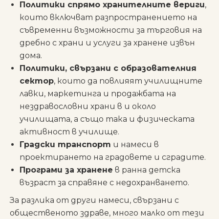
Политики спрямо хранителните вериги
,
които включват разпространението на
съвременни възможности за търговия на
дребно с храни и услуги за хранене извън
дома.
Политики, свързани с образователния
сектор
, които да повлияят училищните
лавки, маркетинга и продажбата на
нездравословни храни в и около
училищата, а също така и физическата
активност в училище.
Градски транспорт
и намеси в
проектирането на градовете и сградите.
Програми за хранене
в ранна детска
възраст за справяне с недохранването.
За разлика от други намеси, свързани с
общественото здраве, много малко от тези