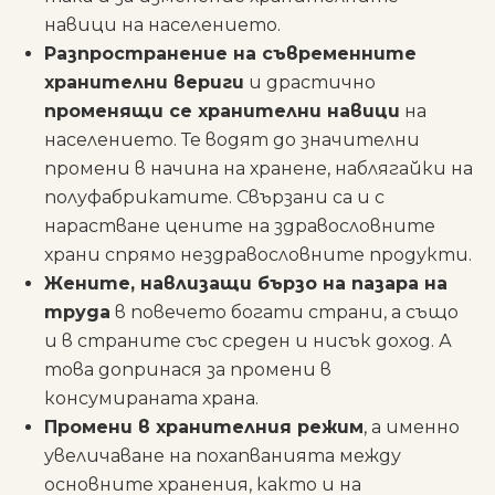
навици на населението.
Разпространение на съвременните
хранителни вериги
и драстично
променящи се хранителни навици
на
населението. Те водят до значителни
промени в начина на хранене, наблягайки на
полуфабрикатите. Свързани са и с
нарастване цените на здравословните
храни спрямо нездравословните продукти.
Жените, навлизащи бързо на пазара на
труда
в повечето богати страни, а също
и в страните със среден и нисък доход. А
това допринася за промени в
консумираната храна.
Промени в хранителния режим
, а именно
увеличаване на похапванията между
основните хранения, както и на