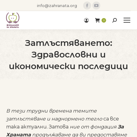
Facebook
YouTube
info@zahranata.org
page
page
opens
opens
Search:
0
in
in
new
new
Затлъстяването:
window
window
Здравословни и
икономически последици
You are here:
В тези трудни времена
темите
затлъстяване и наднормено тегло
са все
така актуални. Затова
ние от фондация
За
Храната
продължаваме да ви предоставяме