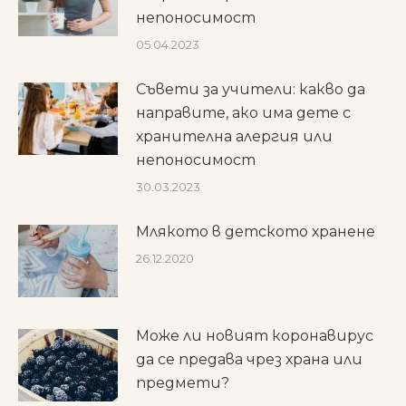
непоносимост
05.04.2023
Съвети за учители: какво да
направите, ако има дете с
хранителна алергия или
непоносимост
30.03.2023
Млякото в детското хранене
26.12.2020
Може ли новият коронавирус
да се предава чрез храна или
предмети?