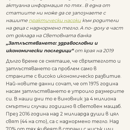
актуална информация по тях . В една от
статиите ни може да се запознаете с
нашите
практически насоки
към родители
на деца с наднормено тегло. А по- долу е част
от доклада на Световната банка
„Затлъстяването: здравословни и
икономически последици“
от края на 2019
Дълго време се смяташе, че свръхтеглото и
затлъстяването са проблем само в
страните с високо икономическо развитие.
Най-новите данни сочат, че от 1975 година
насам затлъстяването е утроило размерите
си. В наши дни то е виновник за 4 милиона
смъртни случаи годишно в световен мащаб.
През 2016 година над 2 милиарда души в цял
свят (44 на сто), са с наднормено тегло. Над
70% от тях живеят в страни с нисък или