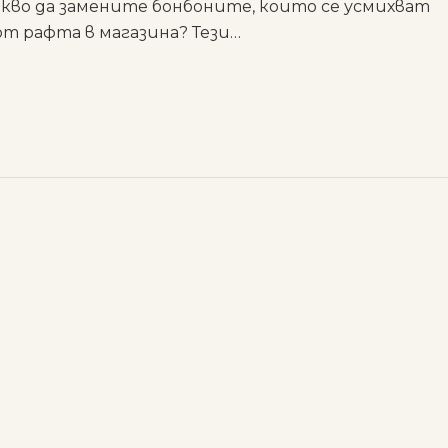
акво да замените бонбоните, които се усмихват
от рафта в магазина? Тези…