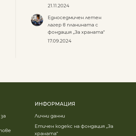
21.11.2024
Едноседмичен летен
лагер в планината с
фондация „За храната“
17.09.2024
ИНФОРМАЦИЯ
за
Лични данни
Етичен кодекс на фондация „За
етове
храната“