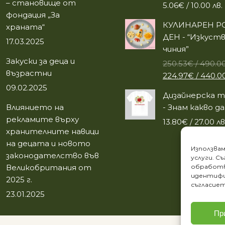
– становище от
5.06
€
/ 10.00 лв.
фондация „За
КУЛИНАРЕН Р
храната“
ДЕН - “Изкуств
17.03.2025
чиния”
Закуски за деца и
250.53
€
/ 490.00
възрастни
Original
224.97
€
/ 440.00
price
09.02.2025
Дизайнерска т
was:
Влиянието на
- Знам какво да
250.53€
рекламите върху
13.80
€
/ 27.00 лв
/
хранителните навици
490.00
на децата и новото
лв..
Използвам
законодателство във
услуги. С
Великобритания от
обработв
идентифи
2025 г.
съгласиет
23.01.2025
Пр