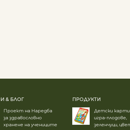
И & БЛОГ
ПРОДУКТИ
Проект на Наредба
Детски карти 
за здравословно
игра-плодове,
хранене на учениците
зеленчуци, цв