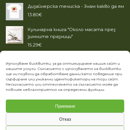
Дизайнерска тениска - Знам какво да ям
13.80
€
Кулинарна книга "Около масата през
зимните празници"
15.29
€
Кулинарна книга "По-здрави бебета"
Използваме бисквитки, за да оптимизираме нашия сайт и
14.27
€
нашите услуги. Съгласието с използването на бисквитки
ще ни позволи да обработваме данни като поведение при
сърфиране или уникални идентификатори на този сайт.
ИНФОРМАЦИЯ
Несъгласието или оттеглянето на съгласието може да
повлияе неблагоприятно на определени функции.
Лични данни
Етичен кодекс на фондация „За храната“
Приемане
Отказ