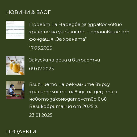
page
page
НОВИНИ & БЛОГ
opens
opens
in
in
Проект на Наредба за здравословно
new
new
хранене на учениците – становище от
window
window
фондация „За храната“
17.03.2025
Закуски за деца и възрастни
09.02.2025
Влиянието на рекламите върху
хранителните навици на децата и
новото законодателство във
Великобритания от 2025 г.
23.01.2025
ПРОДУКТИ