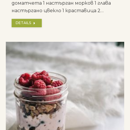
доматчета 1 настърган морков 1 глава
настъргано цвекло 1 краставица 2…
DETAILS