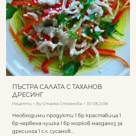
ПЪСТРА САЛАТА С ТАХАНОВ
ДРЕСИНГ
Рецепти
By
Станка Стоянова
30.08.2018
Необходими продукти 1 бр краставица 1
бр червена чушка 1 бр морков магданоз за
дресинга 1 с.л. сусамов…