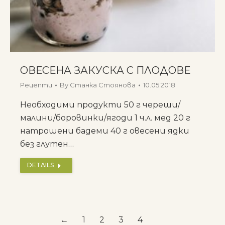
ОВЕСЕНА ЗАКУСКА С ПЛОДОВЕ
Рецепти
By
Станка Стоянова
10.05.2018
Необходими продукти 50 г череши/
малини/боровинки/ягоди 1 ч.л. мед 20 г
натрошени бадеми 40 г овесени ядки
без глутен…
DETAILS
←
1
2
3
4