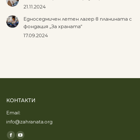
21.11.2024
Едноседмичен летен лагер в планината с
фондация „За храната“
17.09.2024
КОНТАКТИ
Email:
info@zahranata.org
Find us on:
Facebook
YouTube