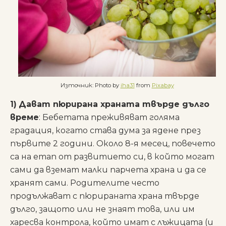
Източник: Photo by
iha31
from
Pixabay
1)
Дават пюрирана храната твърде дълго
време
: Бебетата преживяват голяма
градация, когато става дума за ядене през
първите 2 години. Около 8-я месец, повечето
са на етап от развитието си, в който могат
сами да вземат малки парчета храна и да се
хранят сами. Родителите често
продължават с пюрираната храна твърде
дълго, защото или не знаят това, или им
харесва контрола, който имат с лъжицата (и