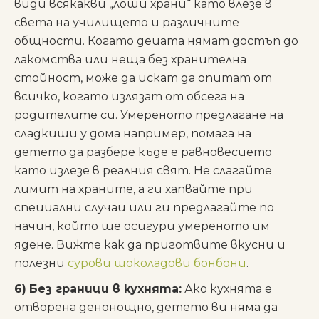
види всякакви „лоши храни“ като влезе в
света на училището и различните
общности. Когато децата нямат достъп до
лакомства или неща без хранителна
стойност, може да искат да опитат от
всичко, когато излязат от обсега на
родителите си. Умереното предлагане на
сладкиши у дома например, помага на
детето да разбере къде е равновесието
като излезе в реалния свят. Не слагайте
лимит на храните, а ги хапвайте при
специални случаи или ги предлагайте по
начин, който ще осигури умереното им
ядене. Вижте как да приготвите вкусни и
полезни
сурови шоколадови бонбони
.
6)
Без граници в кухнята:
Ако кухнята е
отворена денонощно, детето ви няма да