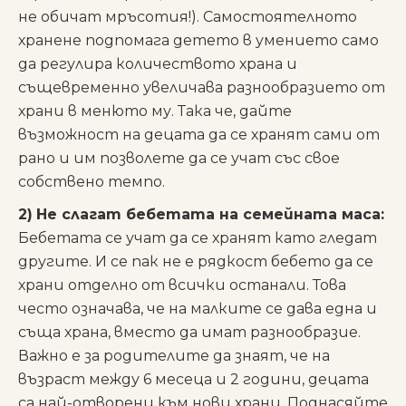
не обичат мръсотия!). Самостоятелното
хранене подпомага детето в умението само
да регулира количеството храна и
същевременно увеличава разнообразието от
храни в менюто му. Така че, дайте
възможност на децата да се хранят сами от
рано и им позволете да се учат със свое
собствено темпо.
2)
Не слагат бебетата на семейната маса:
Бебетата се учат да се хранят като гледат
другите. И се пак не е рядкост бебето да се
храни отделно от всички останали. Това
често означава, че на малките се дава една и
съща храна, вместо да имат разнообразие.
Важно е за родителите да знаят, че на
възраст между 6 месеца и 2 години, децата
са най-отворени към нови храни. Поднасяйте