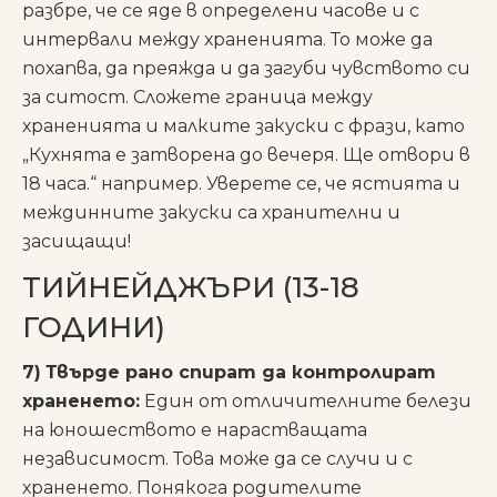
разбре, че се яде в определени часове и с
интервали между храненията. То може да
похапва, да преяжда и да загуби чувството си
за ситост. Сложете граница между
храненията и малките закуски с фрази, като
„Кухнята е затворена до вечеря. Ще отвори в
18 часа.“ например. Уверете се, че ястията и
междинните закуски са хранителни и
засищащи!
ТИЙНЕЙДЖЪРИ (13-18
ГОДИНИ)
7)
Твърде рано спират да контролират
храненето:
Един от отличителните белези
на юношеството е нарастващата
независимост. Това може да се случи и с
храненето. Понякога родителите