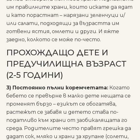
им правилните храни, които искате да ядат
и като порастнат – нарязани зеленчуци и/
или салати, подходящи за възрастта им
готвени ястия, омлети и други. И яжте
заедно, колкото се може по-често.
ПРОХОЖДАЩО ДЕТЕ И
ПРЕДУЧИЛИЩНА ВЪЗРАСТ
(2-5 ГОДИНИ)
3)
Постоянно пълни коремчетата:
Когато
бебето се превърне в малко дете нещата се
променят бързо – езикът се обогатява,
растежът се забавя и детето става по-
податливо към храни от заобикалящата го
среда. Родителите често правят грешка да
дадат сок, мляко и храни за хрупане (солети,