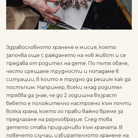
Здравословното хранене е мисия, която
започва още с раждането на нов живот и се
предава от родител на дете. По пътя обаче,
често срещаме трудности и попадаме в
ситуации, в които е трудно да решим как да
постъпим. Например, всеки млад родител
трябва да знае, че до 2 годишна възраст
бебето е положително настроено към почти
всяка храна, което го прави важно време за
предлагане на разнообразие. След това
детето става придирчиво към храната. В
повечето случаи, избирателното хранене на