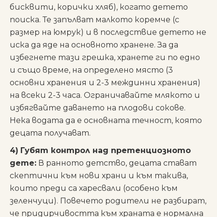
бисквити, корички хляб), когато детето
поиска. Те запълват малкото коремче (с
размер на юмрук) и в последствие детето не
иска да яде на основното хранене. За да
избегнете тази грешка, хранете ги по едно
и също време, на определено място (3
основни хранения и 2-3 междинни хранения)
на всеки 2-3 часа. Ограничавайте млякото и
избягвайте даването на плодови сокове.
Нека водата да е основната течност, която
децата получават.
4)
Губят контрол над претенциозното
дете:
В ранното детство, децата стават
скептични към нови храни и към такива,
които преди са харесвали (особено към
зеленчуци). Повечето родители не разбират,
че придирчивостта към храната е нормална