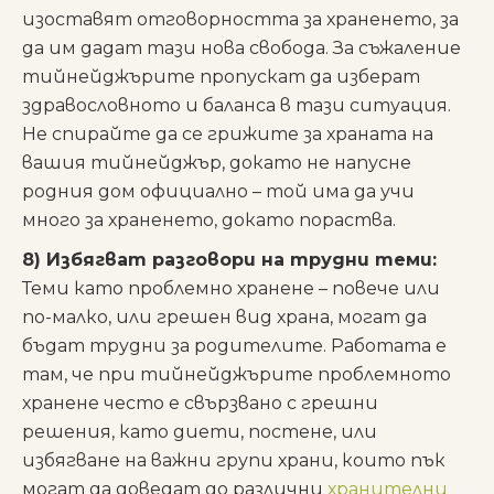
изоставят отговорността за храненето, за
да им дадат тази нова свобода. За съжаление
тийнейджърите пропускат да изберат
здравословното и баланса в тази ситуация.
Не спирайте да се грижите за храната на
вашия тийнейджър, докато не напусне
родния дом официално – той има да учи
много за храненето, докато пораства.
8) Избягват разговори на трудни теми:
Теми като проблемно хранене – повече или
по-малко, или грешен вид храна, могат да
бъдат трудни за родителите. Работата е
там, че при тийнейджърите проблемното
хранене често е свързвано с грешни
решения, като диети, постене, или
избягване на важни групи храни, които пък
могат да доведат до различни
хранителни