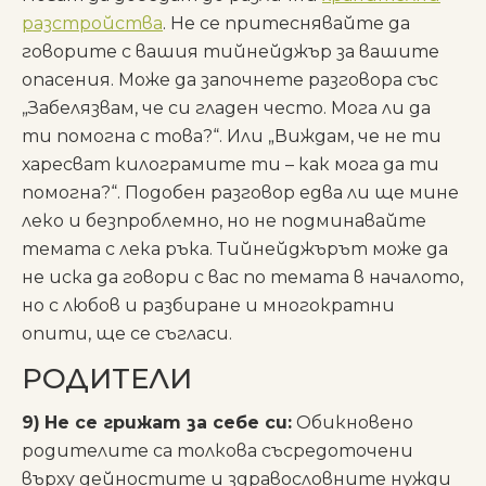
разстройства
. Не се притеснявайте да
говорите с вашия тийнейджър за вашите
опасения. Може да започнете разговора със
„Забелязвам, че си гладен често. Мога ли да
ти помогна с това?“. Или „Виждам, че не ти
харесват килограмите ти – как мога да ти
помогна?“. Подобен разговор едва ли ще мине
леко и безпроблемно, но не подминавайте
темата с лека ръка. Тийнейджърът може да
не иска да говори с вас по темата в началото,
но с любов и разбиране и многократни
опити, ще се съгласи.
РОДИТЕЛИ
9)
Не се грижат за себе си:
Обикновено
родителите са толкова съсредоточени
върху дейностите и здравословните нужди