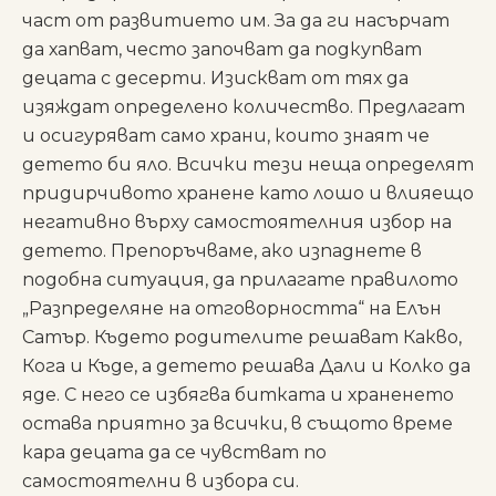
част от развитието им. За да ги насърчат
да хапват, често започват да подкупват
децата с десерти. Изискват от тях да
изяждат определено количество. Предлагат
и осигуряват само храни, които знаят че
детето би яло. Всички тези неща определят
придирчивото хранене като лошо и влияещо
негативно върху самостоятелния избор на
детето. Препоръчваме, ако изпаднете в
подобна ситуация, да прилагате правилото
„Разпределяне на отговорността“ на Елън
Сатър. Където родителите решават Какво,
Кога и Къде, а детето решава Дали и Колко да
яде. С него се избягва битката и храненето
остава приятно за всички, в същото време
кара децата да се чувстват по
самостоятелни в избора си.