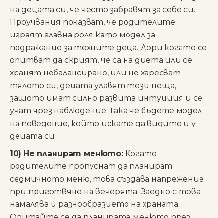
на децата си, че често забравят за себе си.
Проучвания показват, че родителите
играят главна роля като модел за
подражание за техните деца. Дори когато се
опитват да скрият, че са на диета или се
хранят небалансирано, или не харесват
тялото си, децата улавят тези неща,
защото имат силно развита интуиция и се
учат чрез наблюдение. Така че бъдете модел
на поведение, който искате да видите и у
децата си.
10)
Не планират менюто:
Когато
родителите пропуснат да планират
седмичното меню, това създава напрежение
при приготвяне на вечерята. Заедно с това
намалява и разнообразието на храната.
Опитайте се да планирате менюто през