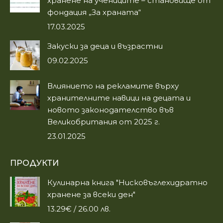
хранене на учениците – становище от
window
window
фондация „За храната“
17.03.2025
Закуски за деца и възрастни
09.02.2025
Влиянието на рекламите върху
хранителните навици на децата и
новото законодателство във
Великобритания от 2025 г.
23.01.2025
ПРОДУКТИ
Кулинарна книга "Нисковъглехидратно
хранене за всеки ден"
13.29
€
/ 26.00 лв.