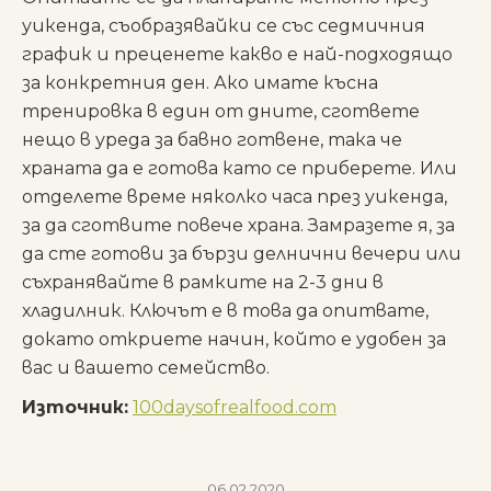
уикенда, съобразявайки се със седмичния
график и преценете какво е най-подходящо
за конкретния ден. Ако имате късна
тренировка в един от дните, сгответе
нещо в уреда за бавно готвене, така че
храната да е готова като се приберете. Или
отделете време няколко часа през уикенда,
за да сготвите повече храна. Замразете я, за
да сте готови за бързи делнични вечери или
съхранявайте в рамките на 2-3 дни в
хладилник. Ключът е в това да опитвате,
докато откриете начин, който е удобен за
вас и вашето семейство.
Източник:
100daysofrealfood.com
06.02.2020