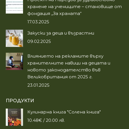
new
new
хранене на учениците – становище от
window
window
фондация „За храната“
17.03.2025
Закуски за деца и възрастни
09.02.2025
Влиянието на рекламите върху
хранителните навици на децата и
новото законодателство във
Великобритания от 2025 г.
23.01.2025
ПРОДУКТИ
Кулинарна книга "Солена книга"
10.48
€
/ 20.00 лв.