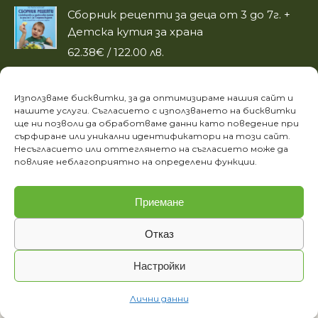
Сборник рецепти за деца от 3 до 7г. +
Детска кутия за храна
62.38
€
/ 122.00 лв.
Кулинарна книга "По-здрави бебета"
Използваме бисквитки, за да оптимизираме нашия сайт и
14.27
€
/ 28.00 лв.
нашите услуги. Съгласието с използването на бисквитки
ще ни позволи да обработваме данни като поведение при
сърфиране или уникални идентификатори на този сайт.
ИНФОРМАЦИЯ
Несъгласието или оттеглянето на съгласието може да
повлияе неблагоприятно на определени функции.
Лични данни
Етичен кодекс на фондация „За храната“
Приемане
Отказ
Настройки
Фондация "За храната" © 2020. Всички права запазени.
Лични данни
powered by
ivexto