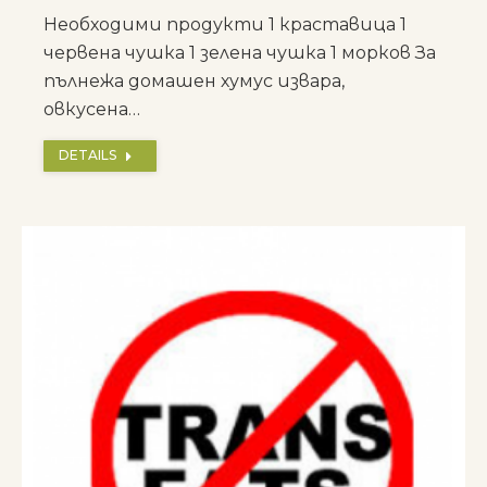
Необходими продукти 1 краставица 1
червена чушка 1 зелена чушка 1 морков За
пълнежа домашен хумус извара,
овкусена…
DETAILS